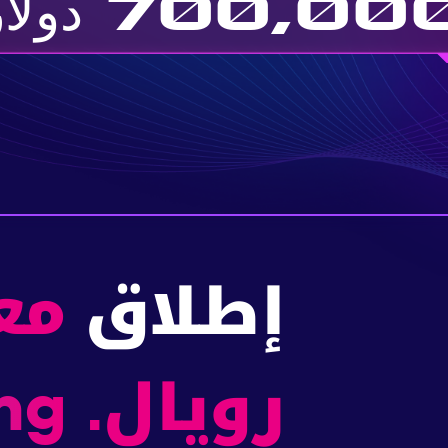
700,00 دولار
إطلاق
مع
رويا