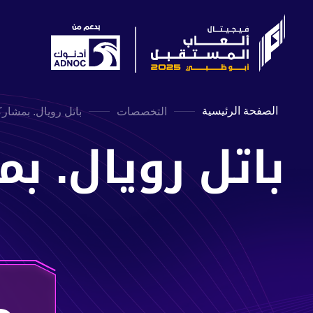
الصفحة الرئيسية
التخصصات
باتل رويال. بمشاركة tnite
باتل رويال. بمشاركة