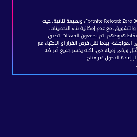
تُلعب المباريات على الكمبيوتر في وضع Fortnite Reload: Zero Build، وبصيغة ثنائية، حيث
والتشويق، مع عدم إمكانية بناء التحصينات.
ون نقاط هبوطهم، ثم يجمعون المعدات. تضيق
 المواجهة، بينما تقل فرص الفرار أو الاختباء مع
 قُتل وبقي زميله حي، لكنه يخسر جميع أغراضه
ر إعادة الدخول غير متاح.