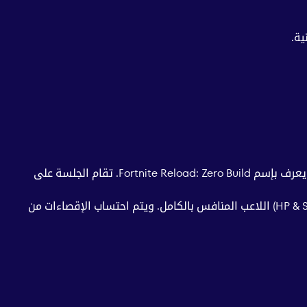
ية.
يتنافس 20 فريق، (كل فريق مكون من لاعبين اثنين)، في سلسلة من المباريات التي تعرف باسم الجلسة (Session) ضمن وضع لعب يعرف بإسم Fortnite Reload: Zero Build. تقام الجلسة على
ويتم منح الفرق النقاط بناءاً على ترتيبها في كل مباراة وعدد الإقصاءات التي تحققها. ويقصد بالإقصاء استنزاف صحة ودرع (HP & Shield) اللاعب المنافس بالكامل. ويتم احتساب الإقصاءات من