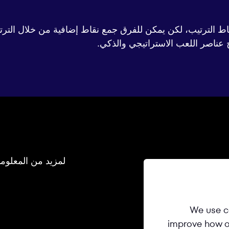
لفائز بـ Victory Royale على أعلى نقاط الترتيب، لكن يمكن للفرق جمع نقاط إضاف
 عناصر اللعب الاستراتيجي والذكي.
لمزيد من المعلوما
الرقمي
We use co
improve how ou